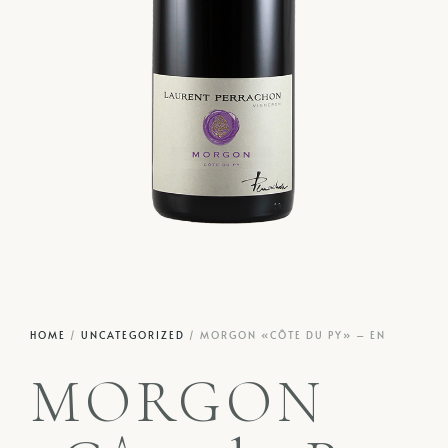
HOME
/
UNCATEGORIZED
/ MORGON «CÔTE DU PY» – EN
MORGON