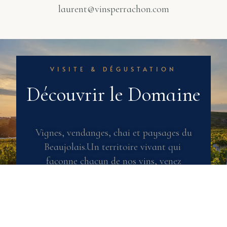
laurent@vinsperrachon.com
VISITE & DÉGUSTATION
D
é
c
o
u
v
r
i
r
l
e
D
o
m
a
i
n
e
Vignes, vendanges, chai et paysages du
Beaujolais.Un territoire vivant qui
façonne chacun de nos vins, venez
découvrir notre domaines,
notre terroir et déguster nos cuvées.
Reserver une visite