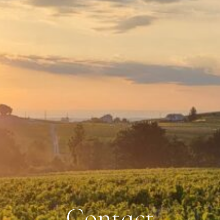
C
o
n
t
a
c
t